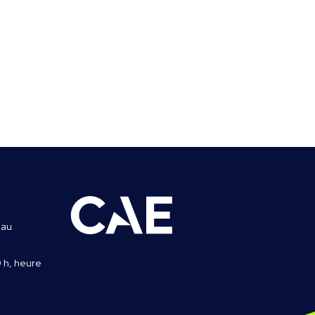
 au
0 h, heure