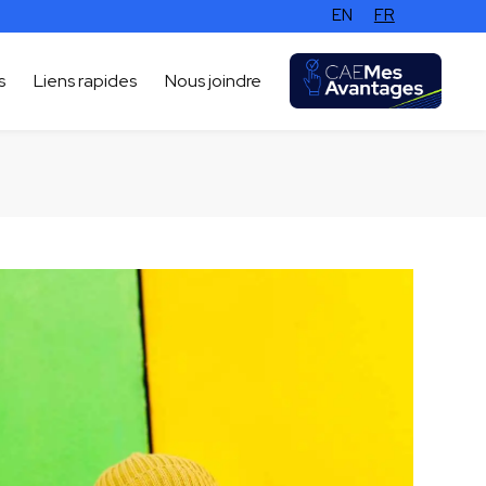
EN
FR
s
Liens rapides
Nous joindre